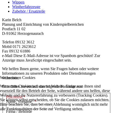
Wippen
Wintherfahrzeuge
Zubehör / Ersatzteile
Karin Belch
Planung und Einrichtung von Kinderspielbereichen
Postfach 11 02
D-91062 Herzogenaurach
Telefon 09132 3612
Mobil 0171 2623612
Fax 09132 61886
e-Mail
Diese E-Mail-Adresse ist vor Spambots geschützt! Zur
Anzeige muss JavaScript eingeschaltet sein.
Wir helfen Ihnen gerne, wenn Sie Fragen haben oder weitere
Informationen zu unseren Produkten oder Dienstleistungen
Wir benutzen Cookies
wünschen.
Wir nutzen Cookies auf unserer Website. Einige von ihnen sind
Bitte füllen Sie einfach das folgende Formular aus:
essenziell für den Betrieb der Seite, während andere uns helfen, diese
Website und die Nutzererfahrung zu verbessern (Tracking Cookies).
Pflichtfeld *
Sie können selbst entscheiden, ob Sie die Cookies zulassen möchten.
Name, Vorname
Bitte beachten Sie, dass bei einer Ablehnung womöglich nicht mehr
alle Funktionalitäten der Seite zur Verfügung stehen.
Firma / Behörde