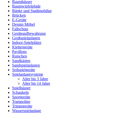
Baumhäuser
Baumwipfelpfade
Bänke und Stadtmobiliar
Brücken
E-Geräte
Design Möbel
Fallschutz
Geräteaufbewahrung
Großspielanlagen
Indoor-Spielplätze
Klettergeräte
Pavillons
Rutschen
Sandkästen
Sandspielanlagen
Seilspielgeräte
Spielanlagesysteme
Alter bis 3 Jahre
Alter bis 14 Jahre
Spielhäuser
Schaukeln
Sportgeräte
Trampoline
Trimmgeräte
Wasserspielanlage