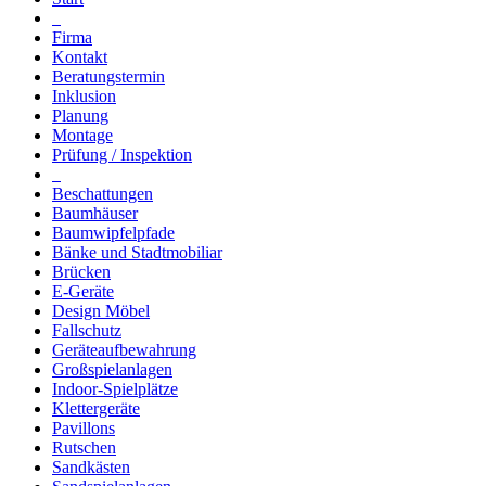
Firma
Kontakt
Beratungstermin
Inklusion
Planung
Montage
Prüfung / Inspektion
Beschattungen
Baumhäuser
Baumwipfelpfade
Bänke und Stadtmobiliar
Brücken
E-Geräte
Design Möbel
Fallschutz
Geräteaufbewahrung
Großspielanlagen
Indoor-Spielplätze
Klettergeräte
Pavillons
Rutschen
Sandkästen